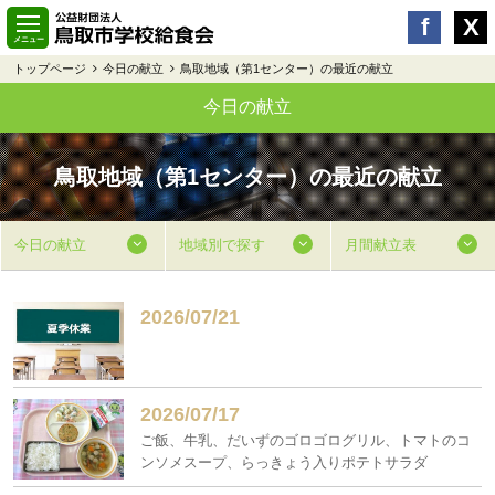
トップページ
今日の献立
鳥取地域（第1センター）の最近の献立
今日の献立
鳥取地域（第1センター）の最近の献立
今日の献立
地域別で探す
月間献立表
2026/07/21
2026/07/17
ご飯、牛乳、だいずのゴロゴログリル、トマトのコ
ンソメスープ、らっきょう入りポテトサラダ