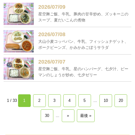
2026/07/09
星空舞ご飯、牛乳、豚肉の甘辛炒め、ズッキーニの
スープ、夏だいこんの煮物
2026/07/08
大山小麦コッペパン、牛乳、フィッシュナゲット、
ポークビーンズ、かみかみごぼうサラダ
2026/07/07
星空舞ご飯、牛乳、星のハンバーグ、七夕汁、ピー
マンのしょうが炒め、七夕ゼリー
1 / 33
1
2
3
4
5
...
10
20
30
...
»
最後 »