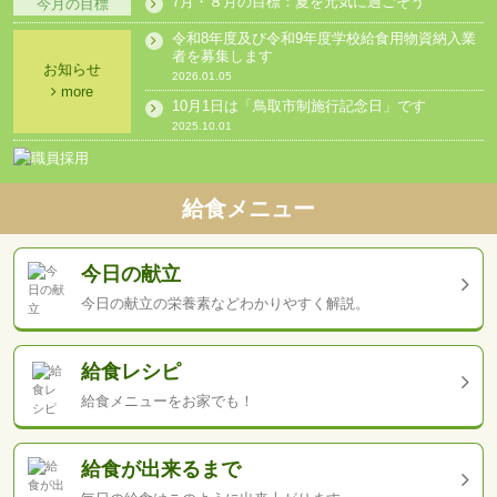
7月・８月の目標：夏を元気に過ごそう
今月の目標
令和8年度及び令和9年度学校給食用物資納入業
者を募集します
お知らせ
2026.01.05
more
10月1日は「鳥取市制施行記念日」です
2025.10.01
給食メニュー
今日の献立
今日の献立の栄養素など
わかりやすく解説。
給食レシピ
給食メニューを
お家でも！
給食が出来るまで