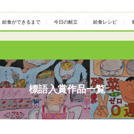
給食ができるまで
今日の献立
給食レシピ
標語入賞作品一覧