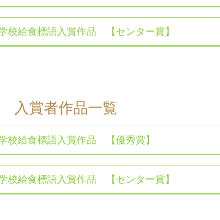
 学校給食標語入賞作品 【センター賞】
年度 入賞者作品一覧
 学校給食標語入賞作品 【優秀賞】
 学校給食標語入賞作品 【センター賞】