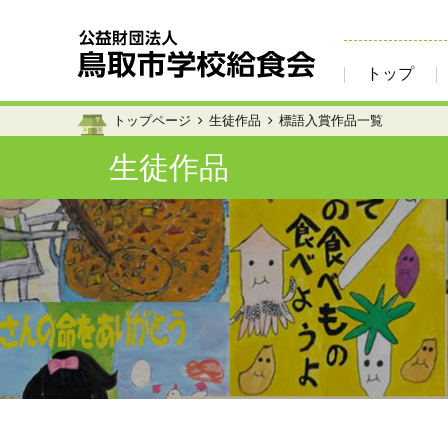
トップ
トップページ
生徒作品
標語入賞作品一覧
生徒作品