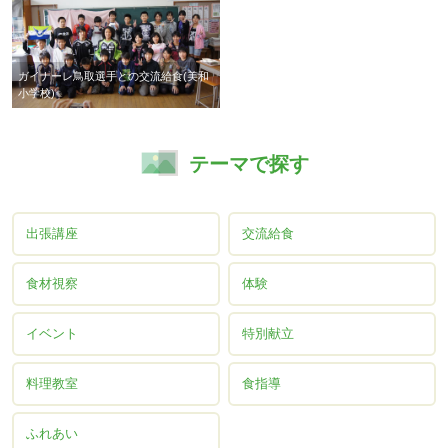
ガイナーレ鳥取選手との交流給食(美和
小学校)
テーマで探す
出張講座
交流給食
食材視察
体験
イベント
特別献立
料理教室
食指導
ふれあい