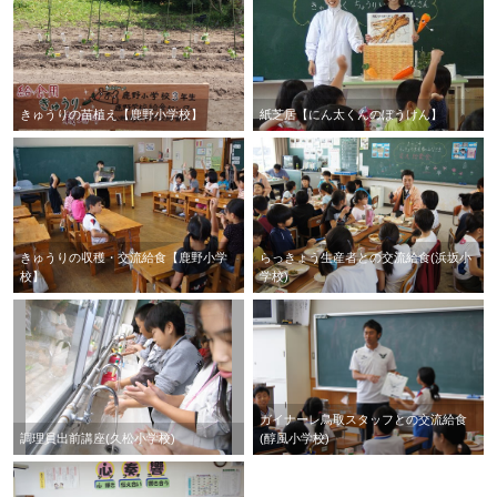
きゅうりの苗植え【鹿野小学校】
紙芝居【にん太くんのぼうけん】
きゅうりの収穫・交流給食【鹿野小学
らっきょう生産者との交流給食(浜坂小
校】
学校)
ガイナーレ鳥取スタッフとの交流給食
調理員出前講座(久松小学校)
(醇風小学校)