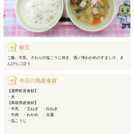
献立
ご飯、牛乳、さわらの塩こうじ焼き、酒ノ津わかめのすまし汁、き
んぴらごぼう
今日の地産食材
【鹿野町産食材】
・米
【鳥取県産食材】
・牛乳 ・玉ねぎ ・白ねぎ
・牛肉 ・わかめ ・豆腐
・塩こうじ