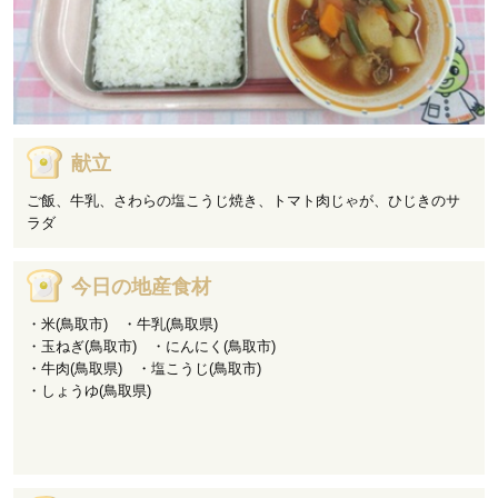
献立
ご飯、牛乳、さわらの塩こうじ焼き、トマト肉じゃが、ひじきのサ
ラダ
今日の地産食材
・米(鳥取市) ・牛乳(鳥取県)
・玉ねぎ(鳥取市) ・にんにく(鳥取市)
・牛肉(鳥取県) ・塩こうじ(鳥取市)
・しょうゆ(鳥取県)