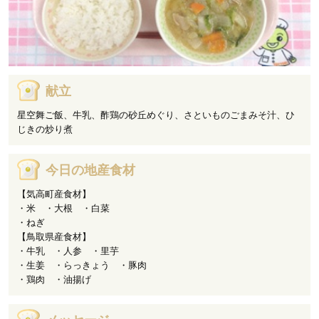
献立
星空舞ご飯、牛乳、酢鶏の砂丘めぐり、さといものごまみそ汁、ひ
じきの炒り煮
今日の地産食材
【気高町産食材】
・米 ・大根 ・白菜
・ねぎ
【鳥取県産食材】
・牛乳 ・人参 ・里芋
・生姜 ・らっきょう ・豚肉
・鶏肉 ・油揚げ