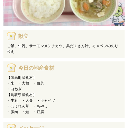
献立
ご飯、牛乳、サーモンメンチカツ、具だくさん汁、キャベツののり
和え
今日の地産食材
【気高町産食材】
・米 ・大根 ・白菜
・白ねぎ
【鳥取県産食材】
・牛乳 ・人参 ・キャベツ
・ほうれん草 ・もやし
・豚肉 ・鮭 ・豆腐